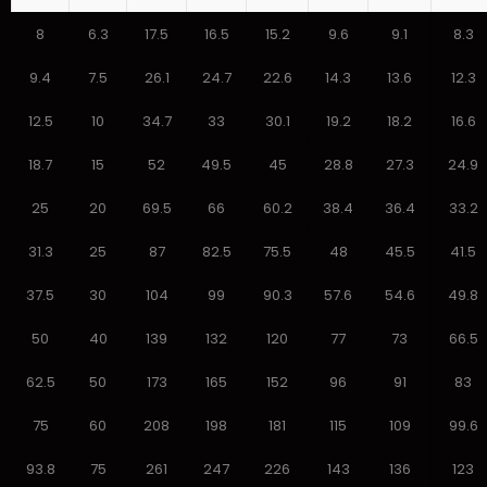
8
6.3
17.5
16.5
15.2
9.6
9.1
8.3
9.4
7.5
26.1
24.7
22.6
14.3
13.6
12.3
12.5
10
34.7
33
30.1
19.2
18.2
16.6
18.7
15
52
49.5
45
28.8
27.3
24.9
25
20
69.5
66
60.2
38.4
36.4
33.2
31.3
25
87
82.5
75.5
48
45.5
41.5
37.5
30
104
99
90.3
57.6
54.6
49.8
50
40
139
132
120
77
73
66.5
62.5
50
173
165
152
96
91
83
75
60
208
198
181
115
109
99.6
93.8
75
261
247
226
143
136
123