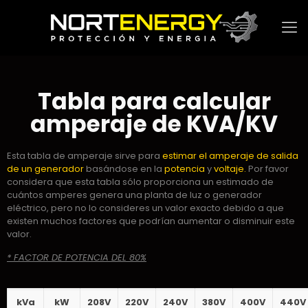
Tabla para calcular
amperaje de KVA/KV
Esta tabla de amperaje sirve para
estimar el amperaje de salida
de un generador
basándose en la
potencia
y
voltaje.
Por favor
considera que esta tabla sólo proporciona un estimado de
cuántos amperes genera una planta de luz o generador
eléctrico, pero no lo consideres un valor exacto debido a que
existen muchos factores que podrían aumentar o disminuir este
valor.
* FACTOR DE POTENCIA DEL 80%
kVa
kW
208V
220V
240V
380V
400V
440V