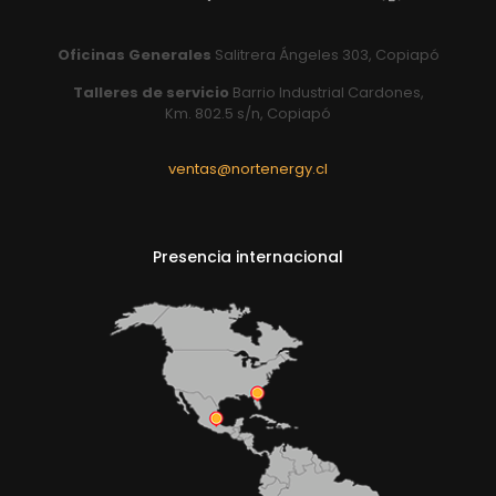
Oficinas Generales
Salitrera Ángeles 303, Copiapó
Talleres de servicio
Barrio Industrial Cardones,
Km. 802.5 s/n, Copiapó
ventas@nortenergy.cl
Presencia internacional