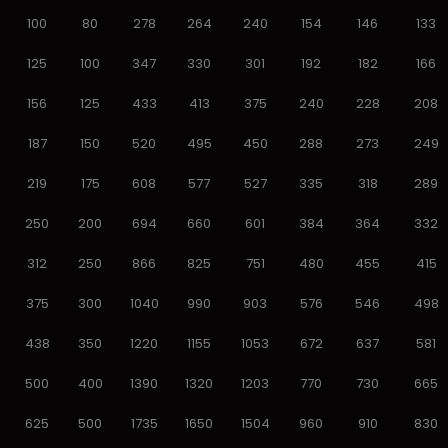
100
80
278
264
240
154
146
133
125
100
347
330
301
192
182
166
156
125
433
413
375
240
228
208
187
150
520
495
450
288
273
249
219
175
608
577
527
335
318
289
250
200
694
660
601
384
364
332
312
250
866
825
751
480
455
415
375
300
1040
990
903
576
546
498
438
350
1220
1155
1053
672
637
581
500
400
1390
1320
1203
770
730
665
625
500
1735
1650
1504
960
910
830