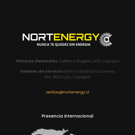
Oficinas Generales
Salitrera Ángeles 303, Copiapó
Talleres de servicio
Barrio Industrial Cardones,
Km. 802.5 s/n, Copiapó
ventas@nortenergy.cl
Presencia internacional